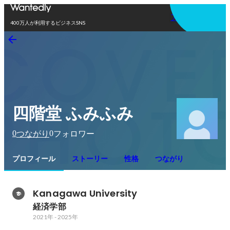
アプリを使う
400万人が利用するビジネスSNS
四階堂 ふみふみ
0
0
つながり
フォロワー
プロフィール
ストーリー
性格
つながり
Kanagawa University
経済学部
2021年
-
2025年