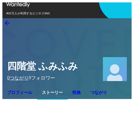
アプリを使う
400万人が利用するビジネスSNS
四階堂 ふみふみ
0
0
つながり
フォロワー
プロフィール
ストーリー
性格
つながり