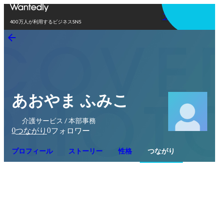
アプリを使う
400万人が利用するビジネスSNS
あおやま ふみこ
介護サービス / 本部事務
0
0
つながり
フォロワー
プロフィール
ストーリー
性格
つながり