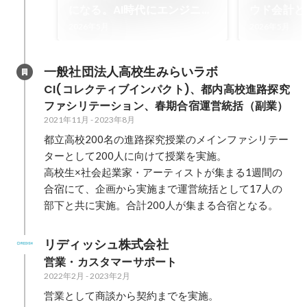
になる。AI時代にエンジニア
ウド会計と
が上流工程へ「脱皮」すべき
クオフィス
2026年5月
2026年5月
理由
を京都で開
一般社団法人高校生みらいラボ
CI(コレクティブインパクト)、都内高校進路探究
ファシリテーション、春期合宿運営統括（副業）
2021年11月
-
2023年8月
都立高校200名の進路探究授業のメインファシリテー
ターとして200人に向けて授業を実施。

高校生×社会起業家・アーティストが集まる1週間の
合宿にて、企画から実施まで運営統括として17人の
部下と共に実施。合計200人が集まる合宿となる。
リディッシュ株式会社
営業・カスタマーサポート
2022年2月
-
2023年2月
営業として商談から契約までを実施。
