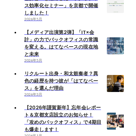
ス効率化セミナー」を京都で開催
しました！
2026年5月
【メディア出演第2弾】「IT×会
計」の力でバックオフィスの常識
を変える。はてなベースの現在地
と未来
2026年5月
リクルート出身・和太鼓奏者？異
色の経歴を持つ彼が「はてなベー
ス」を選んだ理由
2026年3月
【2026年謹賀新年】忘年会レポー
ト＆京都支店設立のお知らせ！
「攻めのバックオフィス」で4期目
も爆走します！
2026年1月