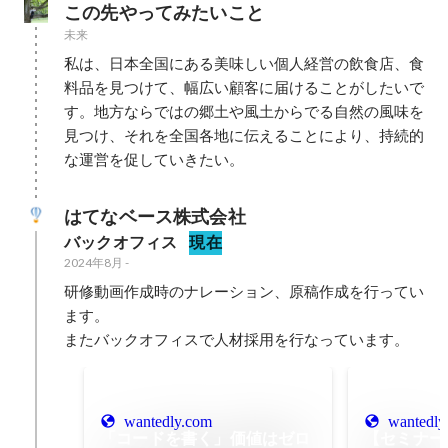
この先やってみたいこと
未来
私は、日本全国にある美味しい個人経営の飲食店、食
料品を見つけて、幅広い顧客に届けることがしたいで
す。地方ならではの郷土や風土からでる自然の風味を
見つけ、それを全国各地に伝えることにより、持続的
な運営を促していきたい。
はてなベース株式会社
バックオフィス
現在
2024年8月
-
研修動画作成時のナレーション、原稿作成を行ってい
ます。

wantedly.com
wantedly
「コードを書く」価値はゼロ
【セミナー