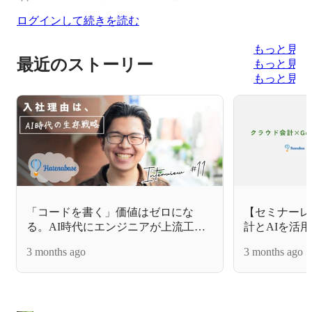
ログインして続きを読む
もっと見る
最近のストーリー
もっと見る
もっと見る
「コードを書く」価値はゼロにな
【セミナーレ
る。AI時代にエンジニアが上流工程
計とAIを活
へ「脱皮」すべき理由
率化セミナー
3 months ago
3 months ago
た！