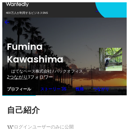
アプリを使う
400万人が利用するビジネスSNS
Fumina
Kawashima
はてなベース株式会社 / バックオフィス
2
3
つながり
フォロワー
プロフィール
ストーリー 35
性格
つながり
自己紹介
ログインユーザーのみに公開