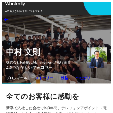
アプリを使う
400万人が利用するビジネスSNS
中村 文則
株式会社Full Bet Management / 執行役員
219
67
つながり
フォロワー
プロフィール
ストーリー
性格
つながり
全てのお客様に感動を
新卒で入社した会社で約3年間、テレフォンアポイント（電