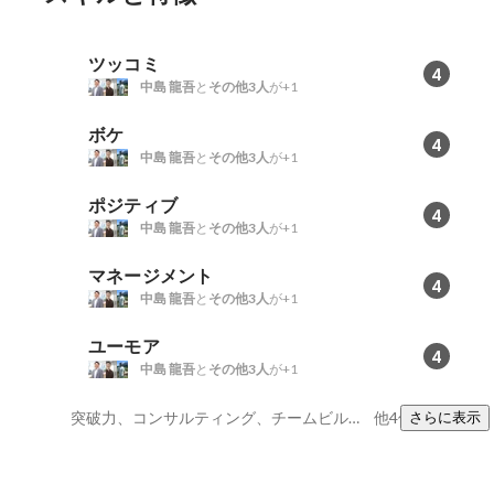
ツッコミ
4
中島 龍吾
と
その他3人
が+1
ボケ
4
中島 龍吾
と
その他3人
が+1
ポジティブ
4
中島 龍吾
と
その他3人
が+1
マネージメント
4
中島 龍吾
と
その他3人
が+1
ユーモア
4
中島 龍吾
と
その他3人
が+1
突破力、コンサルティング、チームビルディング
他4件
さらに表示