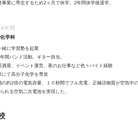
発事業に専念するため2ヶ月で休学。2年間休学後退学。
4年間
用化学科
緒に学習塾を起業

年間バンド活動。ギター担当。

居酒屋、イベント運営、夜のお仕事など色々バイト経験

にて高分子化学を専攻

池の約2倍の電気容量、１０秒間でフル充電、正極活物質が空気中
校