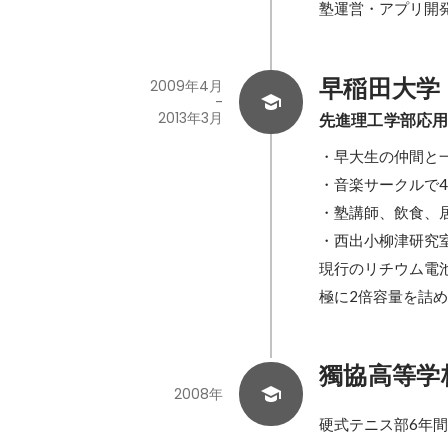
塾運営・アプリ開
早稲田大学
2009年4月
-
2013年3月
先進理工学部応
・早大生の仲間と一
・音楽サークルで4
・塾講師、飲食、
・西出小柳津研究室
現行のリチウム電
獨協高等学
2008年
硬式テニス部6年間