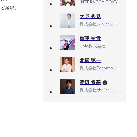
INTERACCA TOKYO, 個人事業主
など経験。
大野 秀晃
株式会社ジャパン・メディカル・カンパニー, 代表取締役CEO
重藤 祐貴
Ubie株式会社
北橋 諒一
株式会社Edeyans, Jtas事業部 / 開発部長
渡辺 将基
株式会社サイバーエージェント, 新R25編集長