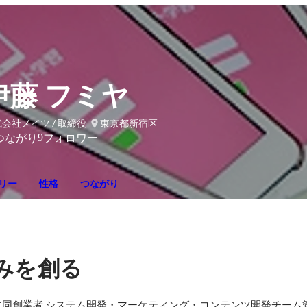
伊藤 フミヤ
会社メイツ / 取締役
東京都新宿区
9
つながり
フォロワー
リー
性格
つながり
みを創る
同創業者 システム開発・マーケティング・コンテンツ開発チーム管