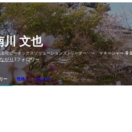
南川 文也
式会社ビーネックスソリューションズ / リーダー ⇒ マネージャー代理
3
ながり
フォロワー
リー
性格
つながり