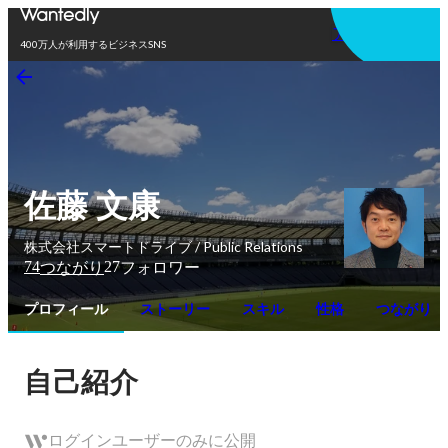
アプリを使う
400万人が利用するビジネスSNS
佐藤 文康
株式会社スマートドライブ / Public Relations
74
27
つながり
フォロワー
プロフィール
ストーリー
スキル
性格
つながり
自己紹介
ログインユーザーのみに公開