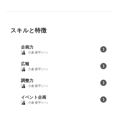
スキルと特徴
企画力
1
小倉 俊平
が+1
広報
1
小倉 俊平
が+1
調整力
1
小倉 俊平
が+1
イベント企画
1
小倉 俊平
が+1