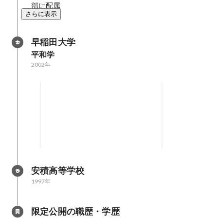
部に配属
さらに表示
早稲田大学
平和学
2002年
平和学研究ゼミ
平和学研究ゼミ： 社会科学部及び
その他の学部生４００人の学生を
集め、パソコンを利用し国際政治
シュミレーションを行う １０大学
合同セミナー： 様々な大学の学生
と共同でドイツの戦後外交に関し
安積高等学校
ての論文を制作 新潟国際ボランテ
1997年
ィアセンター： ベトナム・マダガ
スカル・ケニアのスタディーツア
ーを企画・実施
限定公開の職歴・学歴