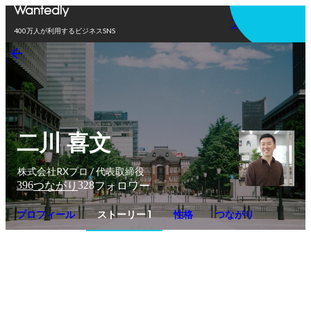
アプリを使う
400万人が利用するビジネスSNS
二川 喜文
株式会社RXプロ / 代表取締役
396
328
つながり
フォロワー
プロフィール
ストーリー 1
性格
つながり