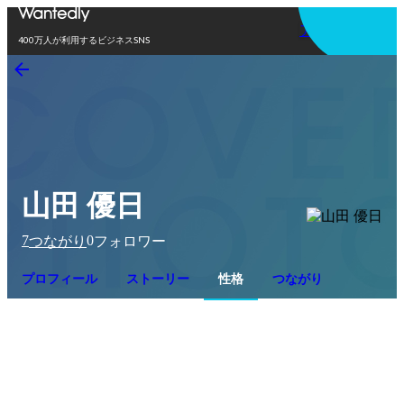
アプリを使う
400万人が利用するビジネスSNS
山田 優日
7
0
つながり
フォロワー
プロフィール
ストーリー
性格
つながり