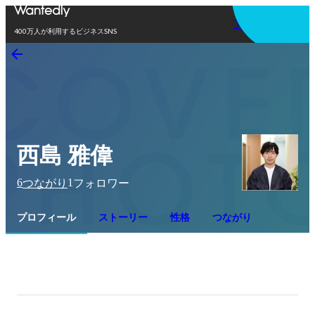
アプリを使う
400万人が利用するビジネスSNS
西島 雅偉
6
1
つながり
フォロワー
プロフィール
ストーリー
性格
つながり