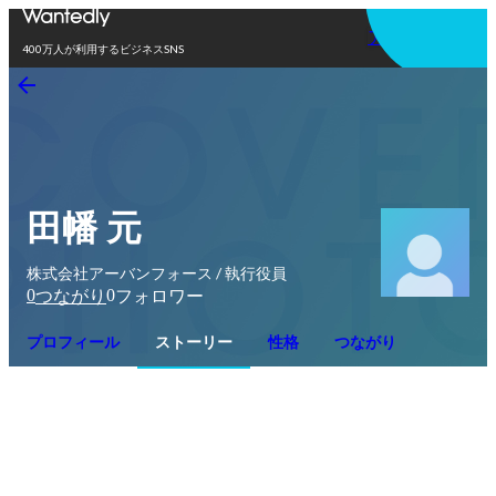
アプリを使う
400万人が利用するビジネスSNS
田幡 元
株式会社アーバンフォース / 執行役員
0
0
つながり
フォロワー
プロフィール
ストーリー
性格
つながり