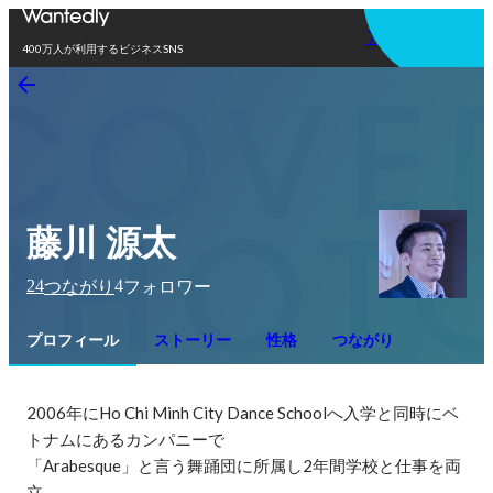
アプリを使う
400万人が利用するビジネスSNS
藤川 源太
24
4
つながり
フォロワー
プロフィール
ストーリー
性格
つながり
2006年にHo Chi Minh City Dance Schoolへ入学と同時にベ
トナムにあるカンパニーで

「Arabesque」と言う舞踊団に所属し2年間学校と仕事を両
立。
