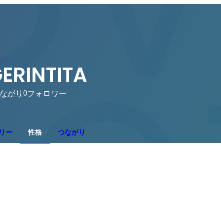
ERINTITA
0
ながり
フォロワー
リー
性格
つながり