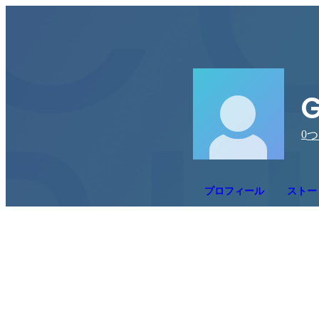
G
0
つ
プロフィール
ストー