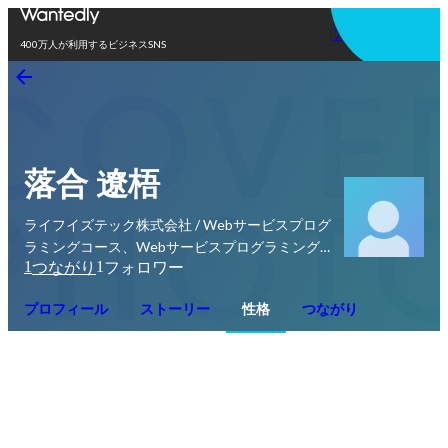
アプリを使う
400万人が利用するビジネスSNS
落合 遼梧
ライフイズテック株式会社 / Webサービスプログ
ラミングコース、Webサービスプログラミング
1
1
つながり
フォロワー
コースカリキュラム、iPhoneアプリプログラミ
ングコース、学校チラシ営業、クラークプロジェ
プロフィール
ストーリー
性格
つながり
クト