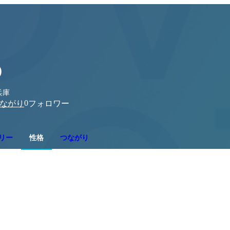
D
兵庫
0
ながり
フォロワー
リー
性格
つながり