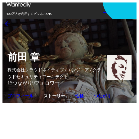
アプリを使う
400万人が利用するビジネスSNS
前田 章
株式会社クラウドネイティブ / エンジニア / クラ
ウドセキュリティアーキテクト
15
9
つながり
フォロワー
プロフィール
ストーリー
性格
つながり