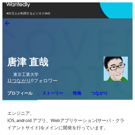
アプリを使う
400万人が利用するビジネスSNS
唐津 直哉
東京工業大学
11
0
つながり
フォロワー
プロフィール
ストーリー
性格
つながり
エンジニア。

iOS, android アプリ、Webアプリケーション(サーバ・クラ
イアントサイド)をメインに開発を行っています。
