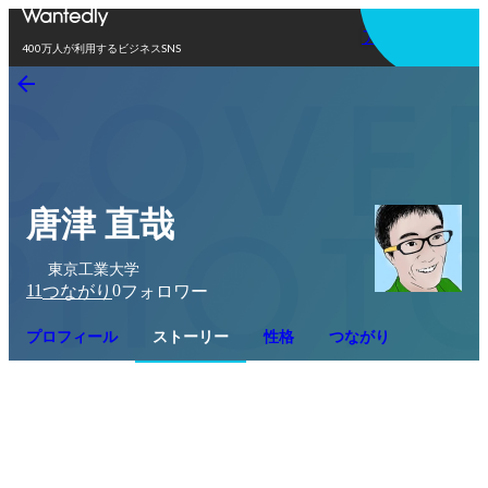
アプリを使う
400万人が利用するビジネスSNS
唐津 直哉
東京工業大学
11
0
つながり
フォロワー
プロフィール
ストーリー
性格
つながり