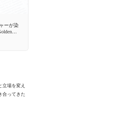
ャーが染
lden
と立場を変え
き合ってきた