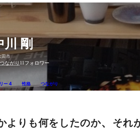
中川 剛
吹田市
11
つながり
フォロワー
リー 4
性格
つながり
、
かよりも何をしたのか
それ