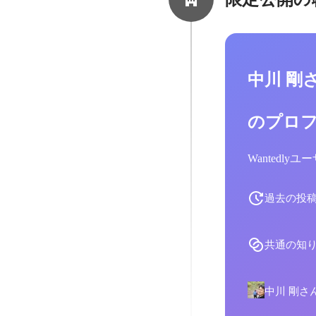
中川 剛
のプロ
Wantedl
過去の投
共通の知
中川 剛さ