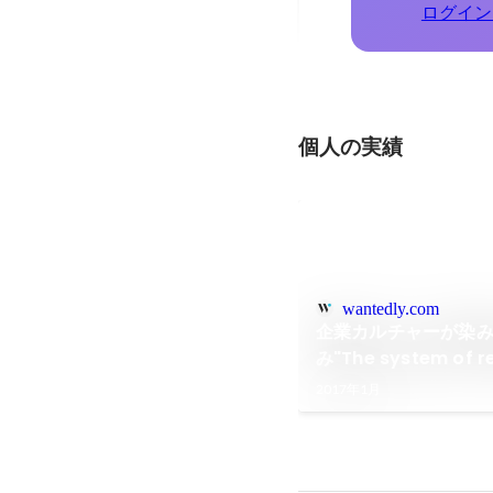
ログイン
個人の実績
wantedly.com
企業カルチャーが染
み"The system of r
company culture na
2017年1月