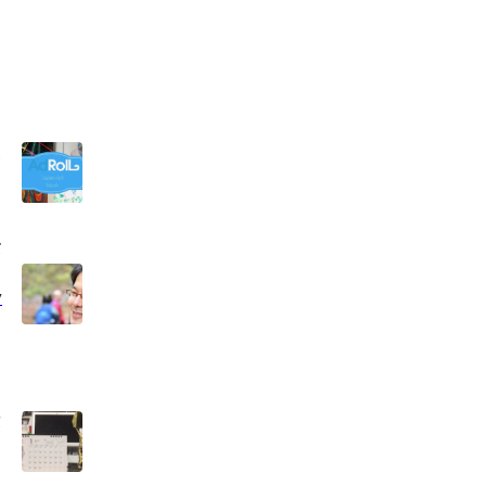
ー
で
y
仕