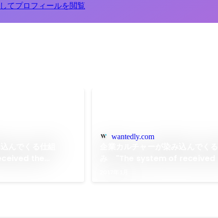
してプロフィールを閲覧
wantedly.com
み込んでくる仕組
企業カルチャーが染み込んでく
eceived the
み "The system of received 
turally"
company culture naturally"
2017年1月