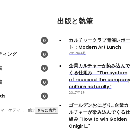
出版と執筆
カルチャークラブ開催レポ
0
ト：Modern Art Lunch
ティング
2017年4月
0
企業カルチャーが染み込ん
告
0
くる仕組み "The system
of received the compan
告
0
culture naturally"
2017年1月
ds
0
ゴールデンおにぎり…企業カ
SEM、DSP運用、webマーケティング
他1件
さらに表示
ルチャーが染み込んでくる
組み "How to win Golden
Onigiri..."