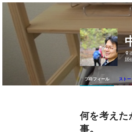
104
プロフィール
ストー
何を考えた
。
事