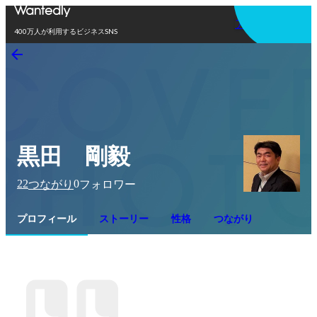
アプリを使う
400万人が利用するビジネスSNS
黒田 剛毅
22
0
つながり
フォロワー
プロフィール
ストーリー
性格
つながり