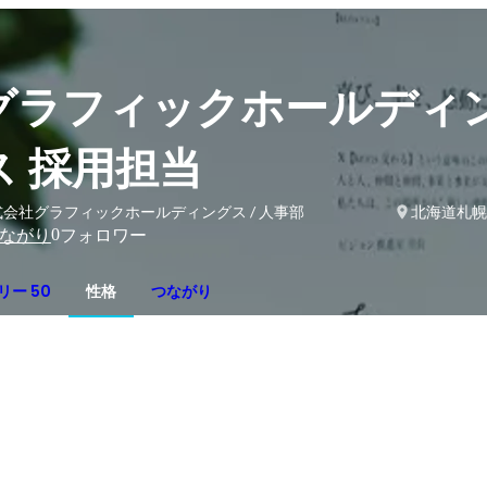
グラフィックホールディ
ス 採用担当
式会社グラフィックホールディングス / 人事部
北海道札幌
0
ながり
フォロワー
リー 50
性格
つながり