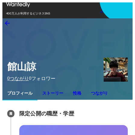
アプリを使う
400万人が利用するビジネスSNS
館山諒
0
0
つながり
フォロワー
プロフィール
ストーリー
性格
つながり
限定公開の職歴・学歴