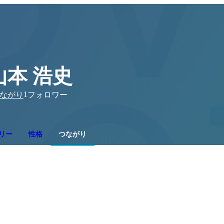
山本 浩史
1
ながり
フォロワー
リー
性格
つながり