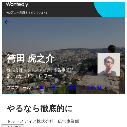
アプリを使う
400万人が利用するビジネスSNS
袴田 虎之介
株式会社ドットメディア / 広告事業部
0
1
つながり
フォロワー
プロフィール
ストーリー
性格
つながり
やるなら徹底的に
ドットメディア株式会社　広告事業部