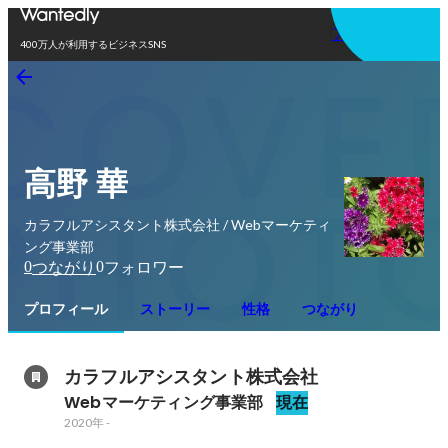
アプリを使う
400万人が利用するビジネスSNS
高野 華
カラフルアシスタント株式会社 / Webマーケティ
ング事業部
0
0
つながり
フォロワー
プロフィール
ストーリー
性格
つながり
カラフルアシスタント株式会社
Webマーケティング事業部
現在
2020年
-