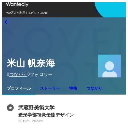
アプリを使う
400万人が利用するビジネスSNS
米山 帆奈海
0
0
つながり
フォロワー
プロフィール
ストーリー
性格
つながり
武蔵野美術大学
造形学部視覚伝達デザイン
2019年
-
2023年