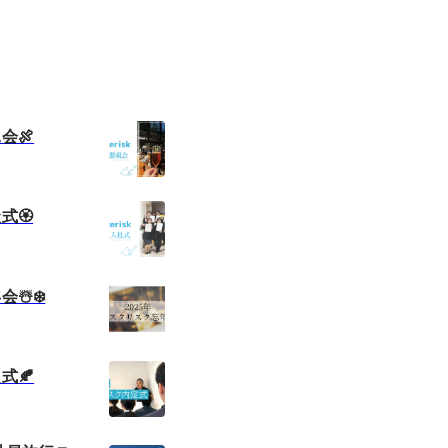
会🍖
🏵️
☃️❄️
式🍂