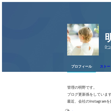
0
つ
プロフィール
ストーリ
管理の明野です。

ブログ更新係をしています