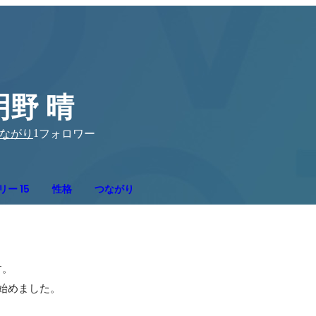
明野 晴
1
ながり
フォロワー
ー 15
性格
つながり
。
