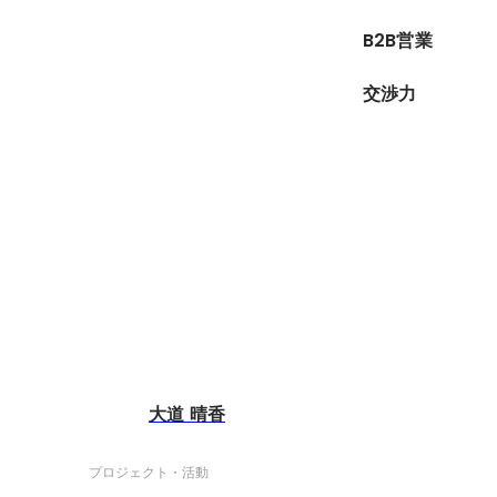
B2B営業
交渉力
大道 晴香
プロジェクト・活動