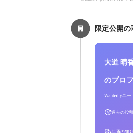
限定公開の
大道 晴
のプロ
Wantedl
過去の投
共通の知