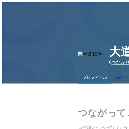
大道
0
つなが
プロフィール
ストー
つながって
自己紹介などの詳しいプ