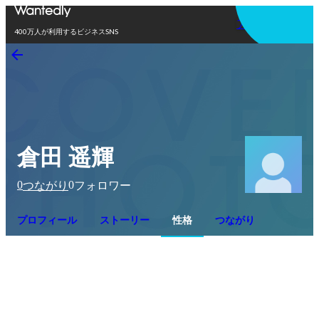
アプリを使う
400万人が利用するビジネスSNS
倉田 遥輝
0
0
つながり
フォロワー
プロフィール
ストーリー
性格
つながり