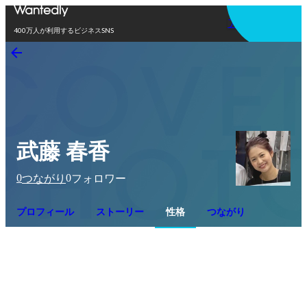
アプリを使う
400万人が利用するビジネスSNS
武藤 春香
0
0
つながり
フォロワー
プロフィール
ストーリー
性格
つながり