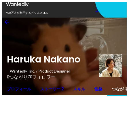
アプリを使う
400万人が利用するビジネスSNS
Haruka Nakano
Wantedly, Inc. / Product Designer
0
70
つながり
フォロワー
プロフィール
ストーリー 2
スキル
性格
つながり