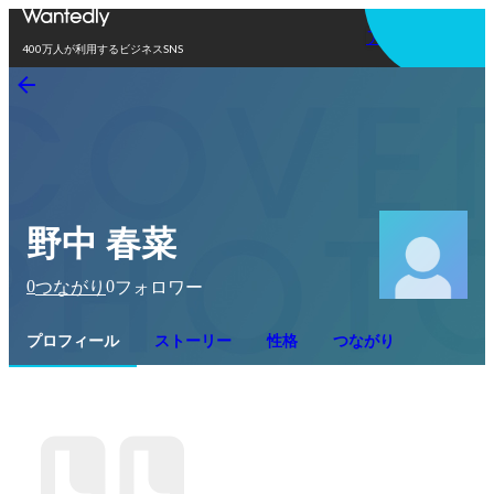
アプリを使う
400万人が利用するビジネスSNS
野中 春菜
0
0
つながり
フォロワー
プロフィール
ストーリー
性格
つながり