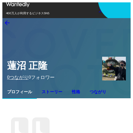
アプリを使う
400万人が利用するビジネスSNS
蓮沼 正隆
0
0
つながり
フォロワー
プロフィール
ストーリー
性格
つながり