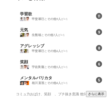
学習欲
11
甲斐 琢巳
と
その他9人
が+1
元気
9
生熊 暁
と
その他7人
が+1
アグレッシブ
8
甲斐 琢巳
と
その他6人
が+1
笑顔
6
宇佐美 龍
と
その他5人
が+1
メンタルバリカタ
5
相川 直視
と
その他4人
が+1
コミュ力おばけ、笑顔 、ブチ抜き意識
他5件
さらに表示