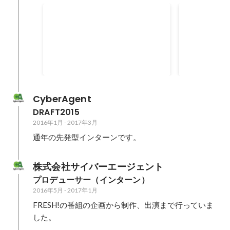
採用動画プロジェクト
就活チャン
サイバーエージェントの短期 イン
内定者で立ち
ターンから現在プロジェクト化さ
ジェントのリ
れる予定。
企画・制作・
した。
CyberAgent
DRAFT2015
2016年1月
-
2017年3月
通年の先発型インターンです。
株式会社サイバーエージェント
プロデューサー（インターン）
2016年5月
-
2017年1月
FRESH!の番組の企画から制作、出演まで行っていま
した。