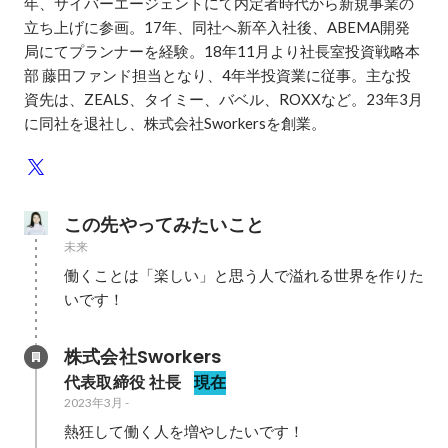
年、サイバーエージェントにて内定者時代から新規事業の
立ち上げに参画。17年、同社へ新卒入社後、ABEMA開発
局にてプランナーを経験。18年11月より社長室投資戦略本
部 藤田ファンド担当となり、4年半投資業に従事。主な投
資先は、ZEALS、タイミー、バベル、ROXXなど。23年3月
に同社を退社し、株式会社Sworkersを創業。
この先やってみたいこと
未来
働くことは「楽しい」と思う人で溢れる世界を作りた
いです！
株式会社Sworkers
代表取締役 社長
現在
2023年3月
-
熱狂して働く人を増やしたいです！