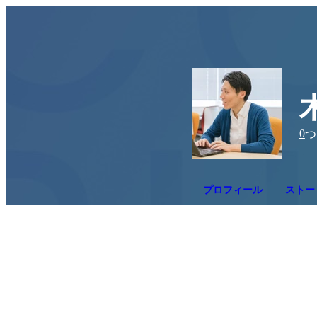
0
つ
プロフィール
ストー