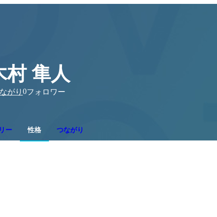
木村 隼人
0
ながり
フォロワー
リー
性格
つながり