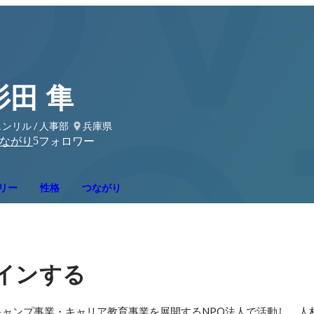
杉田 隼
ンリル / 人事部
兵庫県
5
ながり
フォロワー
リー
性格
つながり
インする
ャンプ事業・キャリア教育事業を展開するNPO法人で活動し、人