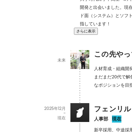
開発と出会いました。現
ド面（システム）とソフ
指しています！
さらに表示
この先やっ
未来
人材育成・組織開
まだまだ20代で
なポジションを目
フェンリル
2025年12月
-
現在
人事部
現在
新卒採用、中途採