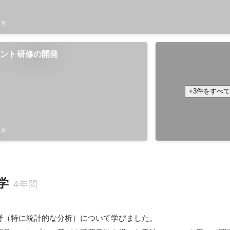
7月
メント研修の開発
役員推薦賞
2022年12月
+3件をすべ
4月
学
4年間
野（特に統計的な分析）について学びました。
