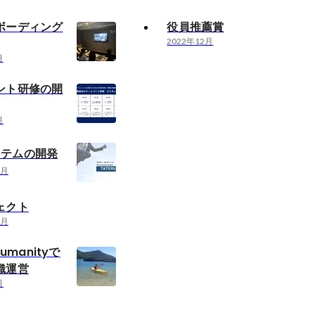
ボーディング
役員推薦賞
2022年12月
月
ント研修の開
月
システムの開発
0月
ェクト
9月
umanityで
織運営
月