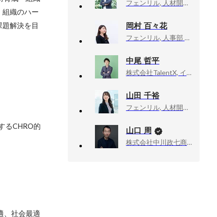
フェンリル, 人材開発部 課長
、組織のハー
岡村 百々花
課題解決を目
フェンリル, 人事部 採用担当
中尾 哲平
株式会社TalentX, イノベーション本部 新規事業開発室 チーフ
山田 千裕
フェンリル, 人材開発部
るCHRO的
山口 周
株式会社中川政七商店, 社外取締役
適、社会最適