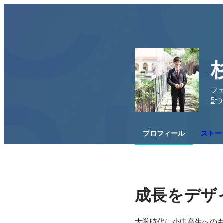
フェ
5
つ
プロフィール
ストー
成長をデザ
大学時代に小中高生へのキ