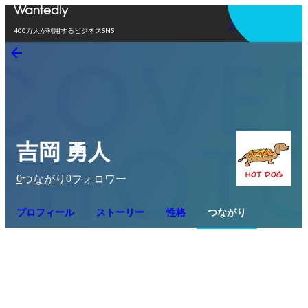
アプリを使う
400万人が利用するビジネスSNS
吉岡 勇人
0
0
つながり
フォロワー
プロフィール
ストーリー
性格
つながり