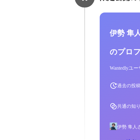
伊勢 隼
のプロ
Wantedl
過去の投
共通の知
伊勢 隼人