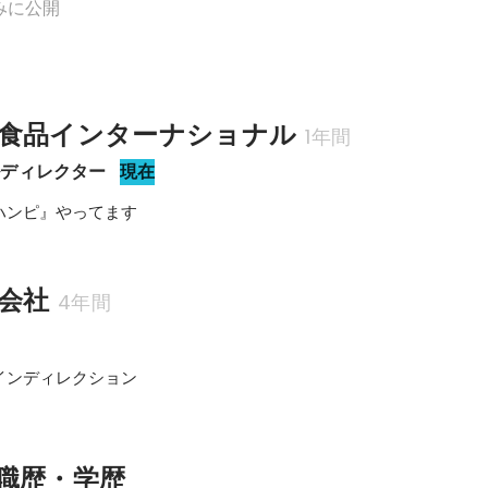
みに公開
食品インターナショナル
1年間
ルディレクター
現在
ハンピ』やってます
式会社
4年間
インディレクション
職歴・学歴