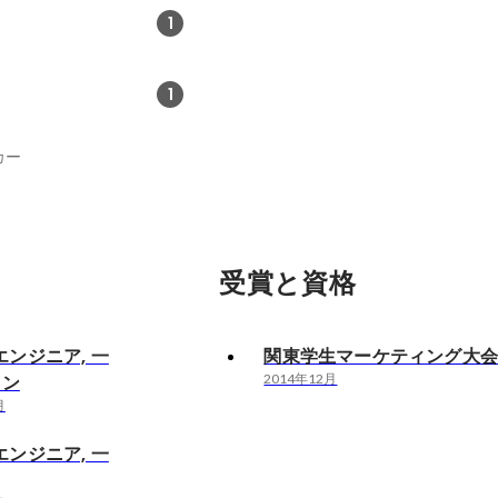
1
1
カー
受賞と資格
ンジニア, 一
関東学生マーケティング大会
ラン
2014年12月
月
ンジニア, 一