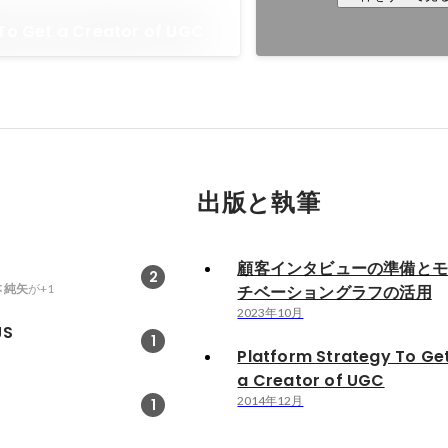
To Get a Creator of UGC
出版と執筆
顧客インタビューの準備と
2
 純矢
が+1
チベーショングラフの活用
2023年10月
JS
1
Platform Strategy To Ge
a Creator of UGC
2014年12月
1