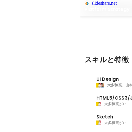
slideshare.net
Platform Strategy 
スキルと特徴
UI Design
大多和 亮
、
山本
HTML5/CSS3/
大多和 亮
が+1
Sketch
大多和 亮
が+1