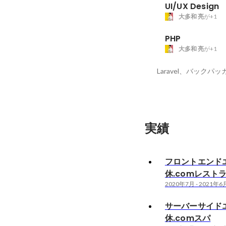
UI/UX Design
大多和 亮
が+1
PHP
大多和 亮
が+1
Laravel、バックパッ
実績
フロントエンドエ
休.comレスト
2020年7月
-
2021年6
サーバーサイドエ
休.comスパ