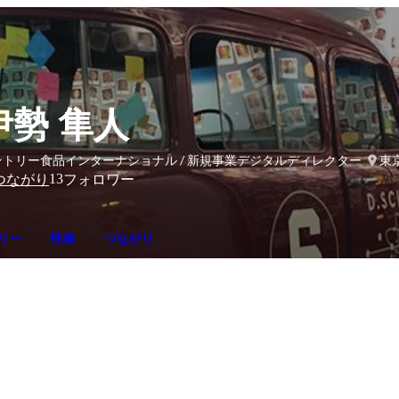
伊勢 隼人
ントリー食品インターナショナル / 新規事業デジタルディレクター
東
13
つながり
フォロワー
リー
性格
つながり