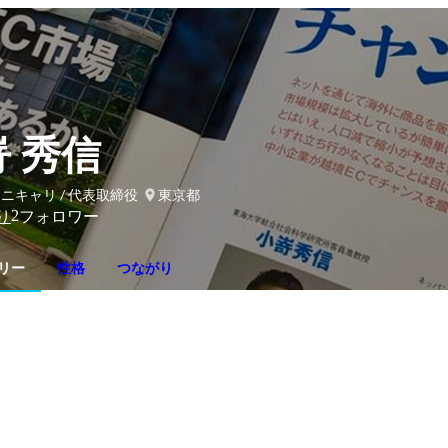
 秀信
ニキャリ / 代表取締役
東京都
2
り
フォロワー
リー
性格
つながり