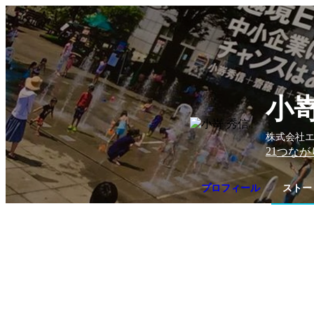
小嵜
株式会社エ
21
つなが
プロフィール
ストー