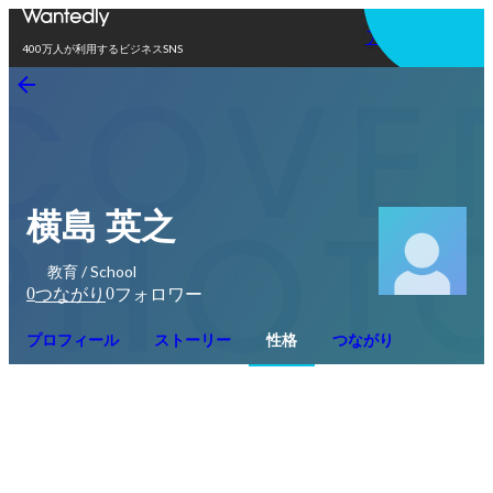
アプリを使う
400万人が利用するビジネスSNS
横島 英之
教育 / School
0
0
つながり
フォロワー
プロフィール
ストーリー
性格
つながり