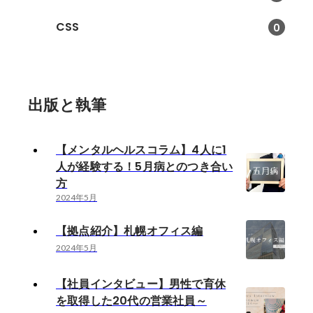
CSS
0
出版と執筆
【メンタルヘルスコラム】4人に1
人が経験する！5月病とのつき合い
方
2024年5月
【拠点紹介】札幌オフィス編
2024年5月
【社員インタビュー】男性で育休
を取得した20代の営業社員～