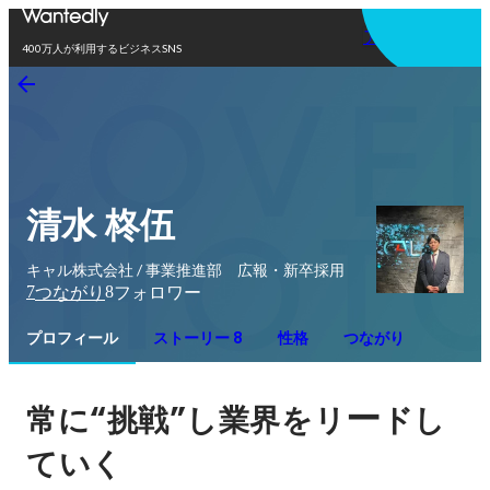
アプリを使う
400万人が利用するビジネスSNS
清水 柊伍
キャル株式会社 / 事業推進部 広報・新卒採用
7
8
つながり
フォロワー
プロフィール
ストーリー 8
性格
つながり
“
”
ー
常に
挑戦
し業界をリ
ドし
ていく