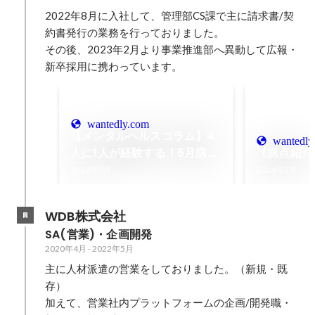
2022年8月に入社して、管理部CS課で主に請求書/契
約書発行の業務を行っておりました。

その後、2023年2月より事業推進部へ異動して広報・
新卒採用に携わっています。
wantedly.com
【メンタルヘルスコラム】4
wantedly
人に1人が経験する！5月病と
【拠点紹介
のつき合い方
2024年5月
2024年5月
WDB株式会社
SA(営業)・企画開発
2020年4月
-
2022年5月
主に人材派遣の営業をしておりました。（新規・既
存）

加えて、営業社内プラットフォームの企画/開発職・