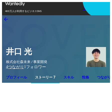
アプリを使う
400万人が利用するビジネスSNS
井口 光
株式会社森未来 / 事業開発
4
1
つながり
フォロワー
プロフィール
ストーリー 7
スキル
性格
つながり