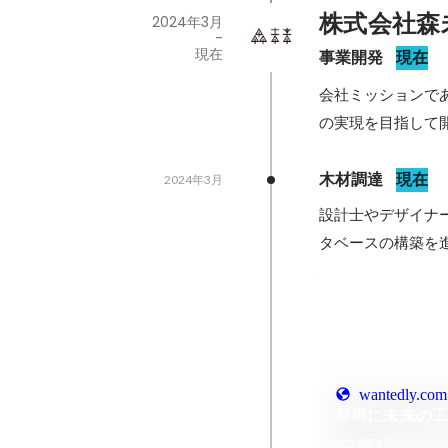
株式会社森
2024年3月
-
現在
事業開発
現在
会社ミッションである
の実現を目指して
木材調達
現在
2024年3月
設計士やデザイナ
タベースの構築を
wantedly.com
群馬に未来の
2025年3月