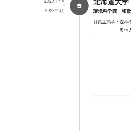
北海道大学
2020年4月
-
2023年3月
環境科学院　和
群集生態学：森林
　　　　　　奥地
奥地人工林の混
研究内容の一つと
必要がありました
2020年10月
-
2023
環境フォトコン
研究林で撮った林
した。