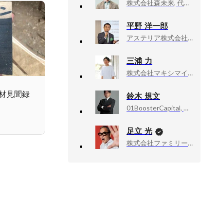
株式会社森未来, 代表取締役
平野 洋一郎
アステリア株式会社 (Asteria Corporation), Founder & CEO
三浦 力
株式会社マキシマイズ, 代表取締役社長
材見聞録
鈴木 規文
01BoosterCapital, 代表取締役
足立 光
株式会社ファミリーマート, チーフ・マーケティング・オフィサー（CMO）