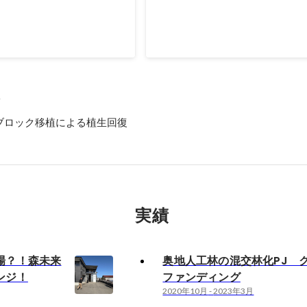
海道版パンフレットの表紙に採用
2019年12月
科
ブロック移植による植生回復
実績
場？！森未来
奥地人工林の混交林化PJ 
ンジ！
ファンディング
2020年10月
-
2023年3月