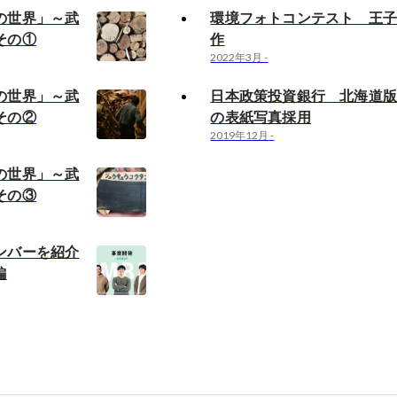
の世界」～武
環境フォトコンテスト 王子
その①
作
2022年3月
-
の世界」～武
日本政策投資銀行 北海道
その②
の表紙写真採用
2019年12月
-
の世界」～武
その③
ンバーを紹介
編