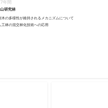
7年間
歌山研究林
樹木の多様性が維持されるメカニズムについて

人工林の混交林化技術への応用
交林化PJ クラウドファンディング
して、管理不足の奥地人工林の混交林化がありました。 研究の一環で
が、費用が不足したためクラウドファンディングを実施しました。
年3月
テスト 王子HD賞佳作
日本政策投資銀行 北海道版
紙写真採用
業大学校の写真が、入選しま
趣味で撮った狐の写真が日本政策