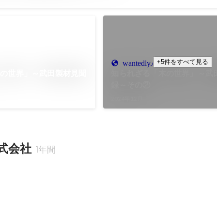
+5件をすべて見る
wantedly.com
木の世界」～武田製材見聞
知られざる「木の世界」～武
録～その②
2024年12月
式会社
1年間