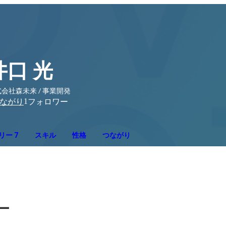
井口 光
会社森未来 / 事業開発
1
ながり
フォロワー
リー 7
スキル
性格
つながり
ー