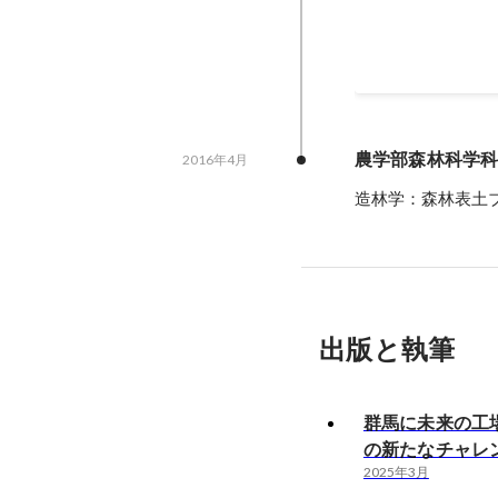
2022年3月
農学部森林科学
2016年4月
造林学：森林表土
出版と執筆
群馬に未来の工
の新たなチャレ
2025年3月