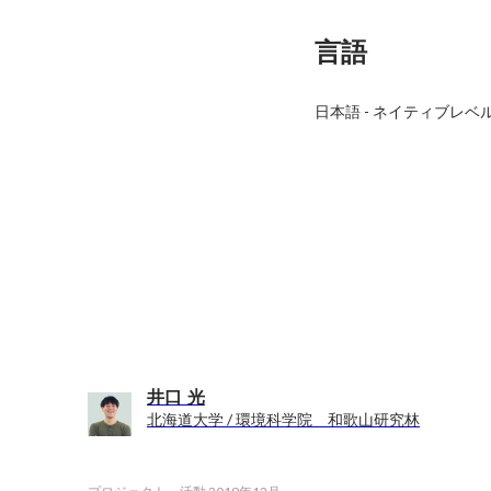
言語
日本語
-
ネイティブレベ
井口 光
北海道大学 / 環境科学院 和歌山研究林