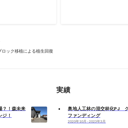
海道版パンフレットの表紙に採用
2019年12月
科
ブロック移植による植生回復
実績
場？！森未来
奥地人工林の混交林化PJ 
ンジ！
ファンディング
2020年10月
-
2023年3月