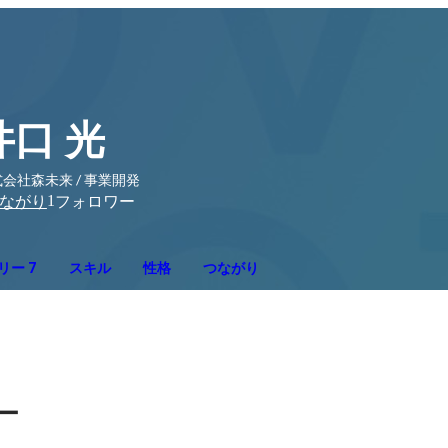
井口 光
会社森未来 / 事業開発
1
ながり
フォロワー
リー 7
スキル
性格
つながり
ー