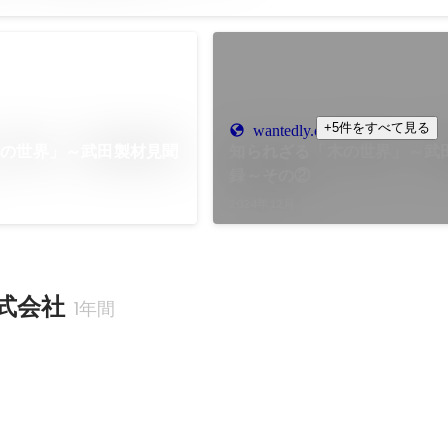
+5件をすべて見る
wantedly.com
木の世界」～武田製材見聞
知られざる「木の世界」～武
録～その②
2024年12月
式会社
1年間