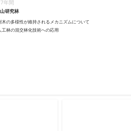
7年間
歌山研究林
樹木の多様性が維持されるメカニズムについて

人工林の混交林化技術への応用
交林化PJ クラウドファンディング
して、管理不足の奥地人工林の混交林化がありました。 研究の一環で
が、費用が不足したためクラウドファンディングを実施しました。
年3月
テスト 王子HD賞佳作
日本政策投資銀行 北海道版
紙写真採用
業大学校の写真が、入選しま
趣味で撮った狐の写真が日本政策