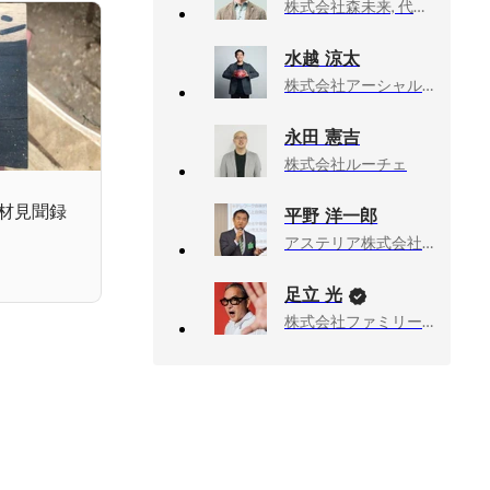
株式会社森未来, 代表取締役
水越 涼太
株式会社アーシャルデザイン, Tech&Boost事業部 事業責任者
永田 憲吉
株式会社ルーチェ
材見聞録
平野 洋一郎
アステリア株式会社 (Asteria Corporation), Founder & CEO
足立 光
株式会社ファミリーマート, チーフ・マーケティング・オフィサー（CMO）