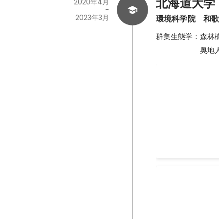
北海道大学
2020年4月
-
2023年3月
環境科学院　和
群集生態学：森林
　　　　　　奥地
奥地人工林の混
研究内容の一つと
必要がありました
2020年10月
-
2023
環境フォトコン
研究林で撮った林
した。