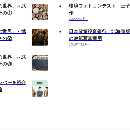
の世界」～武
環境フォトコンテスト 王子
その①
作
2022年3月
-
の世界」～武
日本政策投資銀行 北海道
その②
の表紙写真採用
2019年12月
-
の世界」～武
その③
ンバーを紹介
編