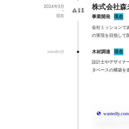
株式会社森
2024年3月
-
現在
事業開発
現在
会社ミッションである
の実現を目指して
木材調達
現在
2024年3月
設計士やデザイナ
タベースの構築を
wantedly.com
群馬に未来の
2025年3月