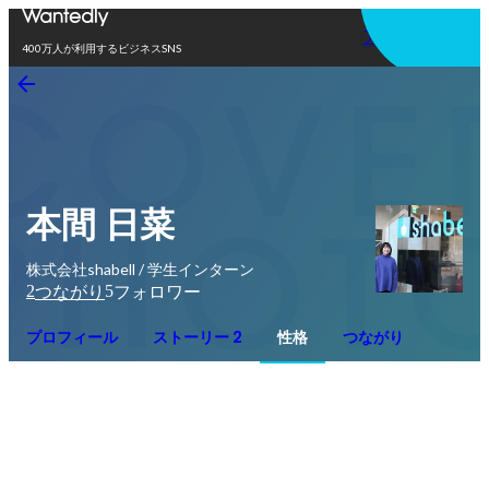
アプリを使う
400万人が利用するビジネスSNS
本間 日菜
株式会社shabell / 学生インターン
2
5
つながり
フォロワー
プロフィール
ストーリー 2
性格
つながり