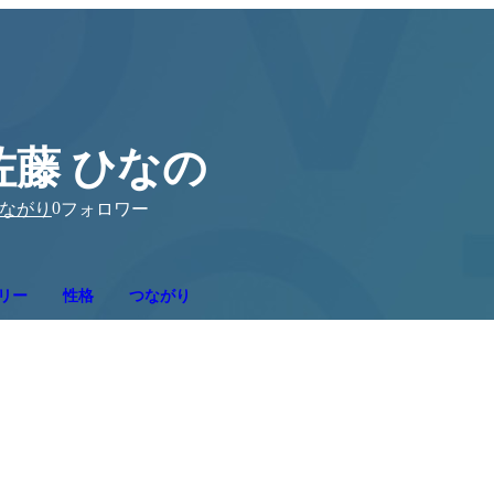
佐藤 ひなの
0
ながり
フォロワー
リー
性格
つながり