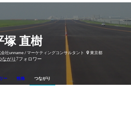
平塚 直樹
会社unname / マーケティングコンサルタント
東京都
7
つながり
フォロワー
リー
性格
つながり