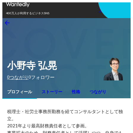
アプリを使う
400万人が利用するビジネスSNS
小野寺 弘晃
0
0
つながり
フォロワー
プロフィール
ストーリー
性格
つながり
税理士・社労士事務所勤務を経てコンサルタントとして独
立。

2021年より最高財務責任者として参画。

事業拡大のため、財務責任者として活躍しつつ、自身でも