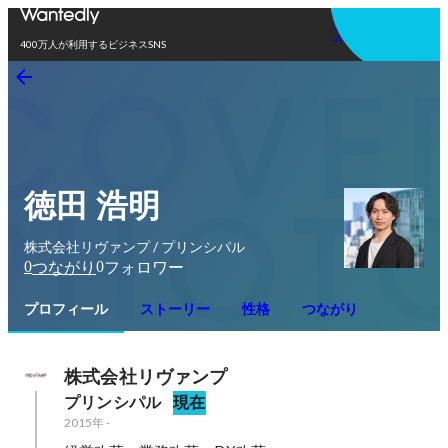
アプリを使う
400万人が利用するビジネスSNS
徳田 浩明
株式会社リヴァンプ / プリンシパル
0
0
つながり
フォロワー
プロフィール
ストーリー
性格
つながり
株式会社リヴァンプ
プリンシパル
現在
2015年
-